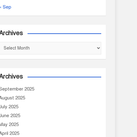
« Sep
Archives
A
r
c
h
Archives
v
September 2025
e
August 2025
s
July 2025
June 2025
May 2025
April 2025