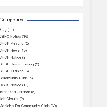
Categories
Blog
(14)
CBHC Notice
(36)
CHCP Meating
(2)
CHCP News
(13)
CHCP Notice
(2)
CHCP Remembering
(2)
CHCP Training
(3)
Community Clinic
(5)
DGHS Notice
(10)
Infant and Children
(5)
Job Circular
(2)
Medicine For Community Clinic
(30)