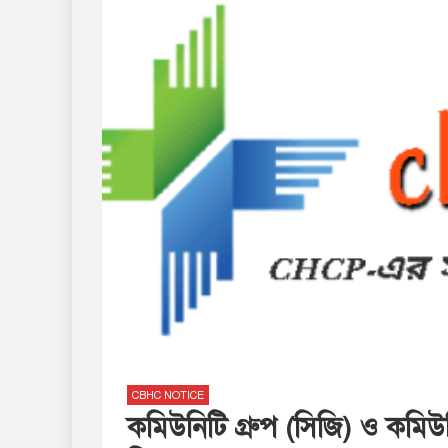
CBHC NOTICE
কমিউনিটি গ্রুপ (সিজি) ও কমিউ