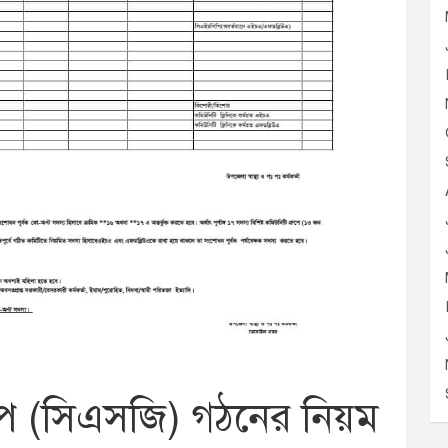
রুপ (সিএসজি) গঠনের নিয়ম