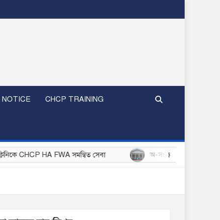
 NOTICE
CHCP TRAINING
HCP HA FWA সমন্বিত সেবা
অ-সংক্রামক রোগ (NCD) প্রতিরোধ ও নিয়