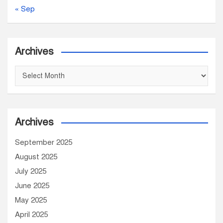
« Sep
Archives
A
r
c
h
Archives
i
v
September 2025
e
August 2025
s
July 2025
June 2025
May 2025
April 2025