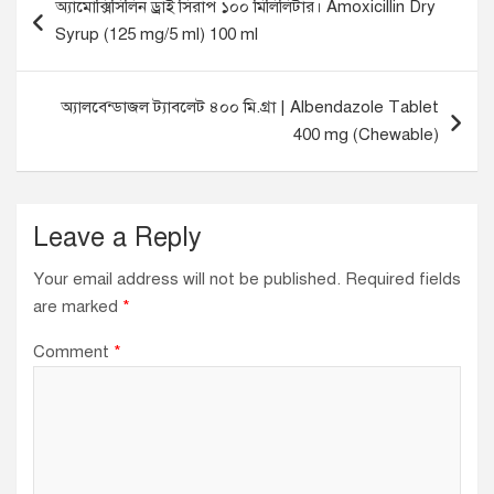
অ্যামোক্সিসিলিন ড্রাই সিরাপ ১০০ মিলিলিটার। Amoxicillin Dry
o
Syrup (125 mg/5 ml) 100 ml
s
t
অ্যালবেন্ডাজল ট্যাবলেট ৪০০ মি.গ্রা | Albendazole Tablet
n
400 mg (Chewable)
a
v
i
Leave a Reply
g
Your email address will not be published.
Required fields
a
are marked
*
t
Comment
*
i
o
n