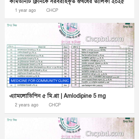
কমিউনিটি ক্লিনিকে সরবরাহকৃত ঔষধের তালিকা ২০২৫
1 year ago
CHCP
MEDICINE FOR COMMUNITY CLINIC
এ্যামলোডিপিন ৫ মি.গ্রা | Amlodipine 5 mg
2 years ago
CHCP