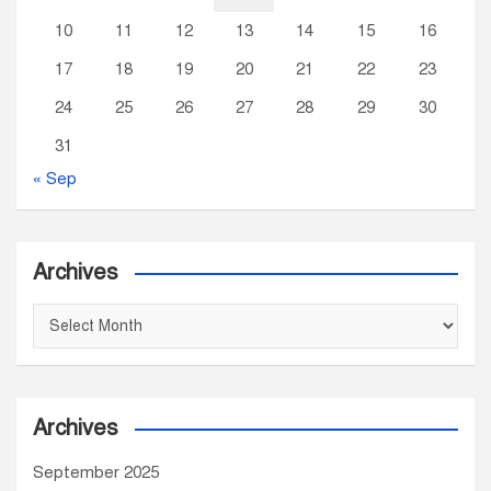
10
11
12
13
14
15
16
17
18
19
20
21
22
23
24
25
26
27
28
29
30
31
« Sep
Archives
A
r
c
h
Archives
i
v
September 2025
e