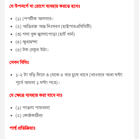
যে উপসর্গে বা রোগে ব্যবহার করতে হবেঃ
(১) পেপটিক আলসার।
(২) আতিরক্ত আম্ল নিঃসরণ (হাইপারএসিডিটি)
(৩) গলা বুক জ্বালাপোড়া (হার্ট বার্ন)
(৪) ক্ষুধামন্দা
(৫) টক ঢেকুর উঠা।
সেবন বিধিঃ
১-২ টা বড়ি দিনে ৩ থেকে ৪ বার চুষে খাবে (খাওয়ার আধা ঘন্টা
পূর্বে আথবা ১ ঘন্টা পরে)।
যে ক্ষেত্রে ব্যবহার করা যাবে নাঃ
(১) পাতলা পায়খানা
(২) কোষ্ঠকাঠিন্য
পার্শ্ব প্রতিক্রিয়াঃ