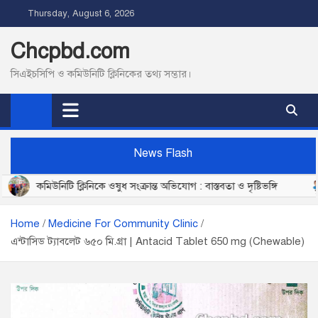
S
Thursday, August 6, 2026
k
i
Chcpbd.com
p
সিএইচসিপি ও কমিউনিটি ক্লিনিকের তথ্য সম্ভার।
t
o
c
o
n
News Flash
t
কমিউনিটি ক্লিনিকে ওষুধ সংক্রান্ত অভিযোগ : বাস্তবতা ও দৃষ্টিভঙ্গি
কমি
e
n
t
Home
Medicine For Community Clinic
এন্টাসিড ট্যাবলেট ৬৫০ মি.গ্রা | Antacid Tablet 650 mg (Chewable)