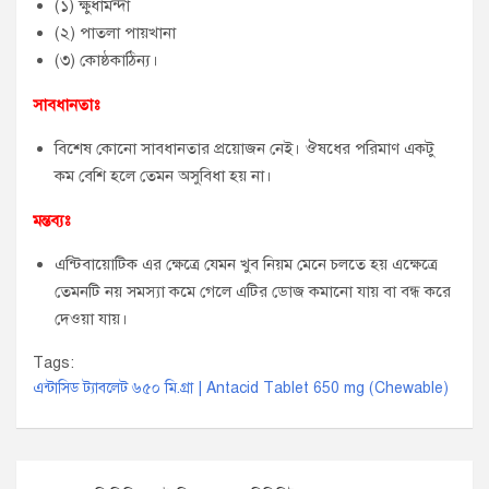
(১) ক্ষুধামন্দা
(২) পাতলা পায়খানা
(৩) কোষ্ঠকাঠিন্য।
সাবধানতাঃ
বিশেষ কোনো সাবধানতার প্রয়োজন নেই। ঔষধের পরিমাণ একটু
কম বেশি হলে তেমন অসুবিধা হয় না।
মন্তব্যঃ
এন্টিবায়োটিক এর ক্ষেত্রে যেমন খুব নিয়ম মেনে চলতে হয় এক্ষেত্রে
তেমনটি নয় সমস্যা কমে গেলে এটির ডোজ কমানো যায় বা বন্ধ করে
দেওয়া যায়।
Tags:
এন্টাসিড ট্যাবলেট ৬৫০ মি.গ্রা | Antacid Tablet 650 mg (Chewable)
P