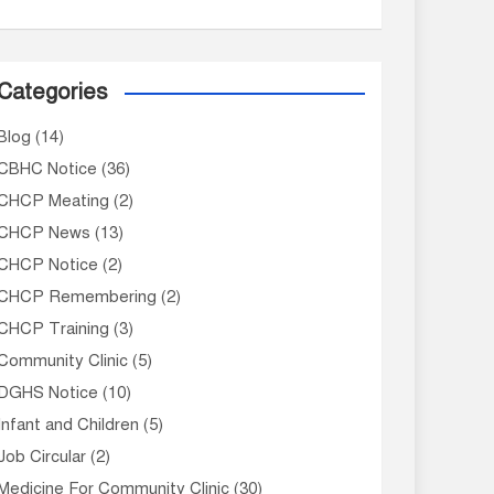
Categories
Blog
(14)
CBHC Notice
(36)
CHCP Meating
(2)
CHCP News
(13)
CHCP Notice
(2)
CHCP Remembering
(2)
CHCP Training
(3)
Community Clinic
(5)
DGHS Notice
(10)
Infant and Children
(5)
Job Circular
(2)
Medicine For Community Clinic
(30)