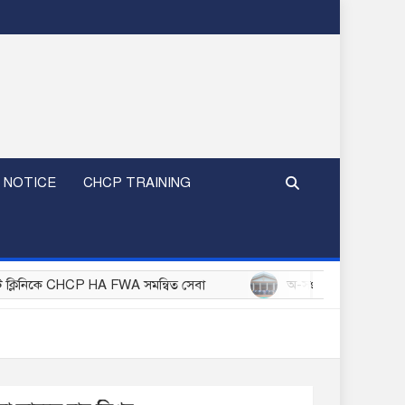
 NOTICE
CHCP TRAINING
HCP HA FWA সমন্বিত সেবা
অ-সংক্রামক রোগ (NCD) প্রতিরোধ ও নিয