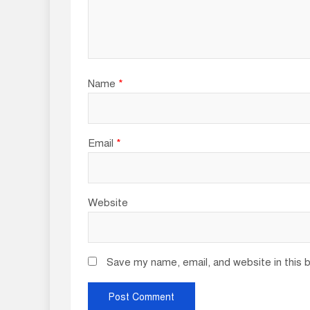
t
i
o
Name
*
n
Email
*
Website
Save my name, email, and website in this 