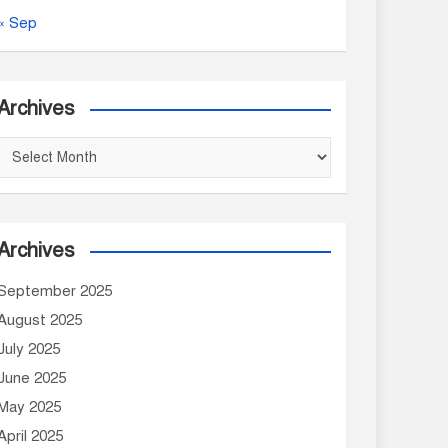
« Sep
Archives
A
r
c
h
Archives
v
September 2025
e
August 2025
s
July 2025
June 2025
May 2025
April 2025