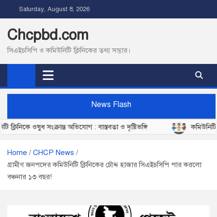
S
Saturday, August 8, 2026
k
i
Chcpbd.com
p
সিএইচসিপি ও কমিউনিটি ক্লিনিকের তথ্য সম্ভার।
t
o
c
o
n
News Flash
t
সংক্রান্ত অভিযোগ : বাস্তবতা ও দৃষ্টিভঙ্গি
কমিউনিটি ক্লিনিকে CHC
e
n
t
Home
CHCP News
গ্রামীণ জনপদের কমিউনিটি ক্লিনিকের চৌদ্দ হাজার সিএইচসিপি পার করলো
বঞ্চনার ১৩ বছর!