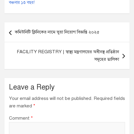
বঞ্চনার ১৩ বছর!
P
কমিউনিটি ক্লিনিকের নামে ভুয়া নিয়োগ বিজ্ঞপ্তি ২০২৫
o
s
FACILITY REGISTRY | স্বাস্থ্য মন্ত্রণালয়ের অধীনস্থ প্রতিষ্ঠান
t
সমূহের তালিকা
n
a
v
Leave a Reply
i
Your email address will not be published.
Required fields
g
are marked
*
a
Comment
*
t
i