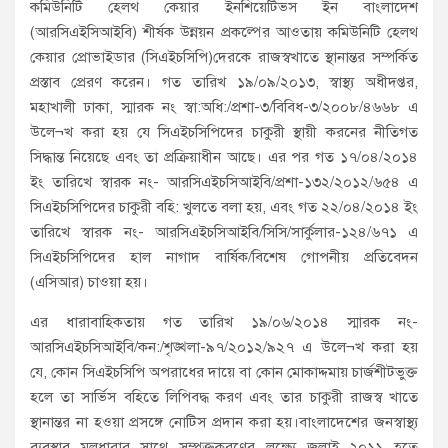
কমিউনিটি হেলথ কেয়ার ইনশিয়েটিভস ইন বাংলাদেশ
(আরসিএইসিআইবি) শীর্ষক উন্নয়ন প্রকল্পের আওতায় কমিউনিটি হেলথ
কেয়ার প্রোভাইডার (সিএইচসিপি)দেরকে রাজস্বখাতে স্থানান্তর সম্পর্কিত
প্রস্তাব প্রেরণ করেন। গত তারিখ ১৯/০৯/২০১৩, স্বাস্থ্য অধীদপ্তর,
মহাখালী ঢাকা, স্মারক নং স্বা:অধি:/প্রশা-৩/বিবিধ-৩/২০০৮/৪৬৬৮ এ
উলে¬খ করা হয় যে সিএইচসিপিদের চাকুরী স্থায়ী করনের নীতিগত
সিদ্ধান্ত নিয়েছে এবং তা প্রক্রিয়াধীন আছে। এর পর গত ১৭/০৪/২০১৪
ইং তারিখে স্বারক নং- আরসিএইচসিআইবি/প্রশা-১৩২/২০১২/৬৫৪ এ
সিএইচসিপিদের চাকুরী বহি: খুলতে বলা হয়, এবং গত ২২/০৪/২০১৪ ইং
তারিখে স্বারক নং- আরসিএইচসিআইবি/সিসি/সার্কুলার-১২৪/৬৭১ এ
সিএইচসিপিদের হাল নাগাদ বার্ষিক/বিশেষ গোপনীয় প্রতিবেদন
(এসিআর) চাওয়া হয়।
এর ধারাবাহিকতায় গত তারিখ ১৯/০৬/২০১৪ স্মারক নং-
আরসিএইচসিআইবি/কন:/শৃঙ্খলা-৯৭/২০১২/৯২৭ এ উলে¬খ করা হয়
যে, কোন সিএইচসিপি অপরাধের দায়ে বা কোন মোকাদ্দমায় চার্জশীটভুক্ত
হলে তা সার্ভিস বহিতে লিপিবদ্ধ করণ এবং তার চাকুরী রাজস্ব খাতে
স্থানান্তর না হওয়া প্রসঙ্গে নোটিস প্রদান করা হয়।বাংলাদেশের জনস্বাস্থ্য
ব্যবস্থার মূলধারার সাথে সম্পৃক্তকরণের লক্ষ্যে জুলাই ২০১১ হতে