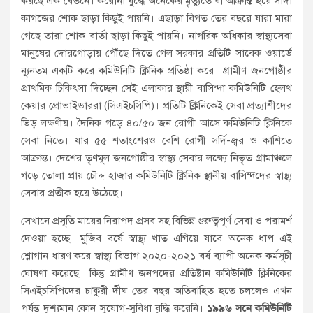
করছে এক বেতনে। করোনা যুদ্ধে অনেকের মৃত্যুতে বা আক্রান্ত হয়ে সাদা
কাগজের শোক ছাড়া কিছুই পায়নি। এছাড়া বিগত তের বছরে যারা মারা
গেছে তারা শোক বার্তা ছাড়া কিছুই পায়নি। নাগরিক অধিকার স্বাস্থ্যসেবা
মানুষের দোরগোড়ায় পৌঁছে দিতে গেল সরকার প্রতিটি সাবেক ওয়ার্ডে
ন্যূনতম একটি করে কমিউনিটি ক্লিনিক প্রতিষ্ঠা করে। গ্রামীণ জনগোষ্ঠীর
প্রাথমিক চিকিৎসা দিচ্ছেন সেই এলাকার স্থায়ী বাসিন্দা কমিউনিটি হেলথ
কেয়ার প্রোভাইডাররা (সিএইচসিপি)। প্রতিটি ক্লিনিকেই সেবা প্রত্যাশীদের
ভিড় লক্ষণীয়। দৈনিক গড়ে ৪০/৫০ জন রোগী আসে কমিউনিটি ক্লিনিকে
সেবা নিতে। যার ৫৫ শতাংশেরও বেশি রোগী সর্দি-জ্বর ও কাশিতে
আক্রান্ত। দেশের তৃণমূল জনগোষ্ঠীর স্বাস্থ্য সেবার লক্ষ্যে নিভৃত গ্রামাঞ্চলে
গড়ে তোলা প্রায় চৌদ্দ হাজার কমিউনিটি ক্লিনিক স্থানীয় বাসিন্দদের স্বাস্থ্য
সেবার প্রতীক হয়ে উঠেছে।
সেখানে প্রসূতি মায়ের নিরাপদ প্রসব সহ বিভিন্ন গুরুত্বপূর্ণ সেবা ও পরামর্শ
দেওয়া হচ্ছে। মুজিব বর্ষে স্বাস্থ্য খাত এগিয়ে যাবে অনেক ধাপ এই
শ্লোগান ধারণ করে স্বাস্থ্য বিভাগ ২০২০-২০২১ বর্ষ ব্যাপী অনেক কর্মসূচী
ঘোষণা করেছে। কিন্তু গ্রামীণ জনপদের প্রতিষ্টান কমিউনিটি ক্লিনিকের
সিএইচসিপিদের চাকুরী র্দীঘ তের বছর অতিবাহিত হতে চললেও এখন
পর্যন্ত দৃশ্যমান কোন সুযোগ-সুবিধা বৃদ্ধি করেনি।
১৯৯৬ সনে কমিউনিটি