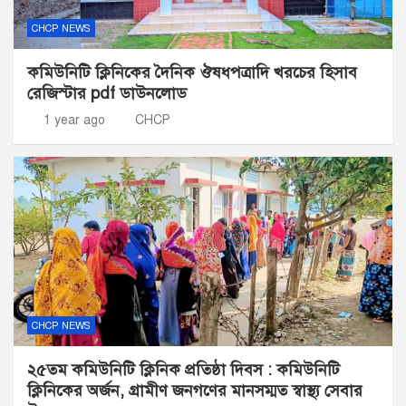
CHCP NEWS
কমিউনিটি ক্লিনিকের দৈনিক ঔষধপত্রাদি খরচের হিসাব
রেজিস্টার pdf ডাউনলোড
1 year ago
CHCP
CHCP NEWS
২৫তম কমিউনিটি ক্লিনিক প্রতিষ্ঠা দিবস : কমিউনিটি
ক্লিনিকের অর্জন, গ্রামীণ জনগণের মানসম্মত স্বাস্থ্য সেবার