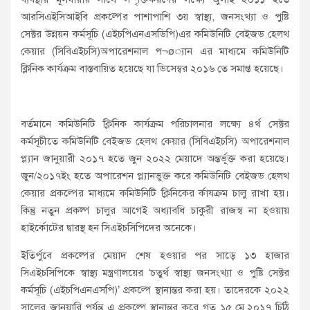
আরসিএইসিআইবি প্রকল্পের পাশাপাশি ৩য় স্বাস্থ্য, জনসংখ্যা ও পুষ্টি
সেক্টর উন্নয়ন কর্মসূচি (এইচপিএনএসডিপি)এর কমিউনিটি বেইজড হেলথ
কেয়ার (সিবিএইচসি)অপারেশনাল প¬ø্যান এর মাধ্যমে কমিউনিটি
ক্লিনিক কার্যক্রম বাস্তবায়িত হয়েছে যা ডিসেম্বর ২০১৬ তে সমাপ্ত হয়েছে।
বর্তমানে কমিউনিটি ক্লিনিক কার্যক্রম পরিচালনার লক্ষ্যে ৪র্থ সেক্টর
কর্মসূচীতে কমিউনিটি বেইজড হেলথ কেয়ার (সিবিএইচসি) অপারেশনাল
প্ল্যান জানুয়ারী ২০১৭ হতে জুন ২০২২ মেয়াদে অন্তর্ভূক্ত করা হয়েছে।
জুন/২০১৭ইং হতে অপারেশন প্ল্যানভুক্ত করে কমিউনিটি বেইজড হেলথ
কেয়ার প্রকল্পের মাধ্যমে কমিউনিটি ক্লিনিকের র্কাযক্রম চালু রাখা হয়।
কিন্তু নতুন প্রকল্প চালুর আগেই অধ্যাবধি চাকুরী রাজস্ব না হ্ওয়ায়
হাইর্কোটের দ্বারস্থ হন সিএইচসিপিদের অনেকে।
ইতির্পুবে প্রকল্পের মেয়াদ শেষ হওয়ার পর সাড়ে ১৩ হাজার
সিএইচসিপিকে স্বাস্থ্য মন্ত্রণালয়ের ‘চতুর্থ স্বাস্থ্য জনসংখ্যা ও পুষ্টি সেক্টর
কর্মসূচি (এইচপিএনএসপি)’ প্রকল্পে স্থানান্তর করা হয়। তাদেরকে ২০২২
সালের জানুয়ারি পর্যন্ত এ প্রকল্পে স্থানান্তর করে গত ১৫ মে,২০১৭ চিঠি