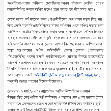
জমেছিলো-ন্যায্য অধিকার চেয়েছিলো।কারণ র্দশানো নোটিশ প্রেরণ
করলে লিখিত জবাব দাখিল করেও তার সুরাহা হয় র্দীঘ সময় পরে।
দেশে ন্যায্য অধিকারের জন্য পেশাজীবীদের আন্দোলন নতুন কিছু নয়।
কিন্তু একটি মহল সিএইচসিপিদের ন্যায্য অধিকার থেকে বঞ্চিত করার জন্য
আন্দোলন সংগ্রাম নিরুৎসাহিত করার জন্য সাসপেন্ডকে কৌশল হিসাবে
ব্যবহার করেছে। কৌশলে চাকুরী রাজস্বের আশ্বাসের বাস্তবায়ন না করে
হাইকোর্টের রাজস্বের পক্ষে দেওয়া রায়ের বিরুদ্ধে সরকার আপিল করে।
স্বাস্থ্য মন্ত্রণালয়ের অধীন কমিউনিটি হেলথ কেয়ার প্রোভাইডার
(সিএইচসিপি) পদের চাকরি জাতীয়করণের (রাজস্ব) বিষয়ে হাইকোর্টের
আদেশ সংশোধন (মোডিফাই) করে দিয়েছেন আপিল বিভাগ। আদালত
সিএইচসিপিদের চাকরি রাজস্ব খাতে স্থানান্তরে হাইকোর্টের রায় সংশোধন
করে তাদের চাকরি ‌‘
কমিউনিটি ক্লিনিক স্বাস্থ্য সহায়তা ট্রাস্ট আইন, ২০১৮
’
অনুযায়ী ব্যবস্থা গ্রহণের নির্দেশ দিয়েছেন।
রোববার (৬ মার্চ,২০২২) রাষ্ট্রপক্ষের আপিল নিষ্পত্তি করে প্রধান
বিচারপতির নেতৃত্বাধীন আপিল বিভাগ এ আদেশ দেন।গেল সরকার ট্রাস্ট
বাস্তবায়নে একধরনের জোর করেই কমিউনিটি ক্লিনিককের কর্মীদের স্থায়ী
করার দোহাই দিয়ে কমিউনিটি ক্লিনিক স্বাস্থ্য সহায়তা ট্রাস্ট-২০১৮ বিল