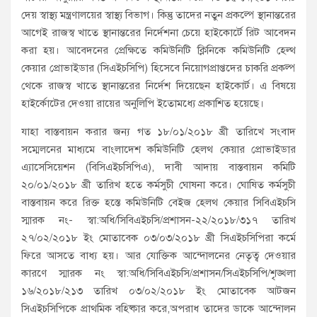
দেয় স্বাস্থ্য মন্ত্রণালয়ের স্বাস্থ্য বিভাগ। কিন্তু তাদের নতুন প্রকল্পে স্থানান্তরের
আগেই রাজস্ব খাতে স্থানান্তরের নির্দেশনা চেয়ে হাইকোর্টে রিট আবেদন
করা হয়। আবেদনের প্রেক্ষিতে কমিউনিটি ক্লিনিকে কমিউনিটি হেল্থ
কেয়ার প্রোভাইডার (সিএইচসিপি) হিসেবে নিয়োগপ্রাপ্তদের চাকরি প্রকল্প
থেকে রাজস্ব খাতে স্থানান্তরের নির্দেশ দিয়েছেন হাইকোর্ট। এ বিষয়ে
হাইর্কোটের দেওয়া রায়ের অনুলিপি ইতোমধ্যে প্রকাশিত হয়েছে।
যাহা বাস্তবায়ন করার জন্য গত ১৮/০১/২০১৮ খ্রী তারিখে সংবাদ
সম্মেলনের মাধ্যমে বাংলাদেশ কমিউনিটি হেলথ কেয়ার প্রোভাইডার
এ্যাসেসিয়েশন (বিসিএইচসিপিএ), দাবী আদায় বাস্তবায়ন কমিটি
২০/০১/২০১৮ খ্রী তারিখ হতে কর্মসুচী ঘোষনা করে। ঘোষিত কর্মসুচী
বাস্তবায়ন করে রিক্ত হস্তে কমিউনিটি বেইজ হেলথ কেয়ার সিবিএইচসি
স্মারক নং- স্বা:অধি/সিবিএইচসি/প্রশাসন-২২/২০১৮/৩১৭ তারিখ
২৭/০২/২০১৮ ইং মোতাবেক ০৩/০৩/২০১৮ খ্রী সিএইচসিপিরা কর্মে
ফিরে আসতে বাধ্য হয়। আর যোক্তিক আন্দোলনের নেতৃত্ব দেওয়ার
কারণে স্মারক নং স্বা:অধি/সিবিএইচসি/প্রশাসন/সিএইচসিপি/শৃৃঙ্খলা
১৬/২০১৮/২১৩ তারিখ ০৩/০২/২০১৮ ইং মোতাবেক আটজন
সিএইচসিপিকে প্রাথমিক বহিষ্কার করে,অপরাধ তাদের ডাকে আন্দোলন