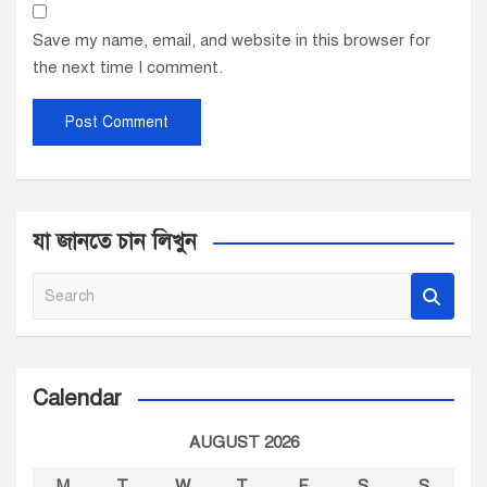
Save my name, email, and website in this browser for
the next time I comment.
যা জানতে চান লিখুন
S
e
a
r
c
Calendar
h
AUGUST 2026
M
T
W
T
F
S
S