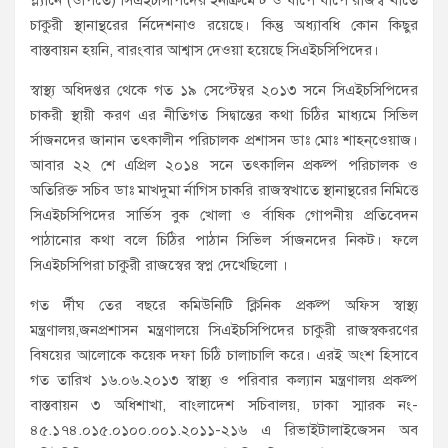
প্ল্যানে (ওপিতে) সিএইচসিপিদের ইনক্রিমেন্ট ও ধাপে ধাপে রাজস্ব খাতে
চাকুরী স্থানান্থরের র্নিদেশনাও রয়েছে। কিন্তু অধ্যাবধি কোন কিছুর
বাস্তবায়ন হয়নি, বারংবার আশ্বাস দেওয়া হয়েছে সিএইচসিপিদের।
স্বাস্থ্য অধিদপ্তর থেকে গত ১৯ সেপ্টেম্বর ২০১৩ সনে সিএইচসিপিদের
চাকরী স্থায়ী করণ এর নীতিগত সিদ্বান্তের কথা চিঠির মাধ্যমে সিভিল
র্সাজনদের জানান তৎকালীন পরিচালক প্রশাসন ডাঃ মোঃ শাহন্ওেয়াজ।
আবার ২২ শে এপ্রিল ২০১৪ সনে তৎকালিন প্রকল্প পরিচালক ও
অতিরিক্ত সচিব ডাঃ মাখদুমা র্নাগিস চাকরি রাজস্বখাতে স্থানান্থরের নিমিত্তে
সিএইচসিপিদের সার্ভিস বুক খোলা ও র্বাষিক গোপনীয় প্রতিবেদন
পাঠানোর কথা বলে চিঠির পাঠান সিভিল র্সাজনদের নিকট। ফলে
সিএইচসিপিরা চাকুরী রাজস্বের স্বপ্ন দেখেছিলো ।
গত র্দীঘ তের বছরে কমিউনিটি ক্লিনিক প্রকল্প অফিস স্বাস্থ্য
মন্ত্রণালয়,জনপ্রশাসন মন্ত্রণালয়ে সিএইচসিপিদের চাকুরী রাজস্বকরণের
বিষয়ের আলোকে কয়েক দফা চিঠি চালাচালি করে। এরই অংশ হিসাবে
গত তারিখ ১৬.০৬.২০১৩ স্বাস্থ্য ও পরিবার কল্যান মন্ত্রণালয় প্রকল্প
বাস্তবায়ন ৩ অধিশাখা, বাংলাদেশ সচিবালয়, ঢাকা স্মারক নং-
৪৫.১৭৪.০১৫.০১০০.০০১.২০১১-২১৬ এ রিভাইটালাইজেসন অব