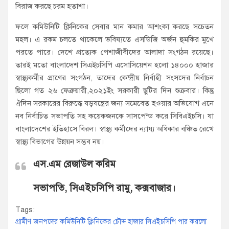
বিরাজ করছে চরম হতাশা।
ফলে কমিউনিটি ক্লিনিকের সেবার মান কমার আশংকা করছে সচেতন
মহল। এ রকম চলতে থাকেলে ভবিষ্যতে এসডিজি অর্জন হুমকির মুখে
পরতে পারে। দেশে প্রত্যেক পেশাজীবীদের আলাদা সংগঠন রয়েছে।
তারই মতো বাংলাদেশ সিএইচসিপি এসোসিয়েশন হলো ১৪০০০ হাজার
স্বাস্থ্যকর্মীর প্রাণের সংগঠন, তাদের কেন্দ্রীয় নির্বাহী সংসদের নির্বাচন
ছিলো গত ২৬ ফেব্রুয়ারী,২০২১ইং সরকারী ছুটির দিন শুক্রবার। কিন্তু
ঐদিন সরকারের বিরুদ্ধে ষড়যন্ত্রের জন্য সমেবেত হওয়ার অভিযোগ এনে
নব নির্বাচিত সভাপতি সহ কয়েকজনকে সাসপেন্ড করে সিবিএইচসি। যা
বাংলাদেশের ইতিহাসে বিরল। স্বাস্থ্য কর্মীদের ন্যায্য অধিকার বঞ্চিত রেখে
স্বাস্থ্য বিভাগের উন্নয়ন সম্ভব নয়।
এস.এম রেজাউল করিম
সভাপতি, সিএইচসিপি রামু, কক্সবাজার।
Tags:
গ্রামীণ জনপদের কমিউনিটি ক্লিনিকের চৌদ্দ হাজার সিএইচসিপি পার করলো