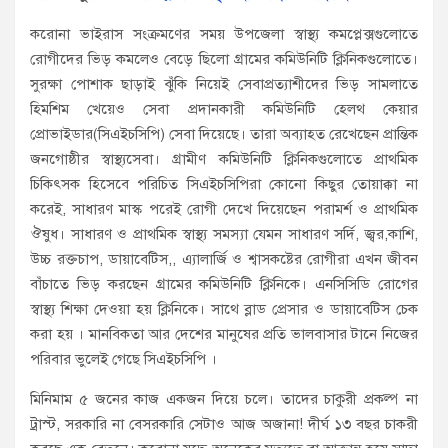
করোনা ভাইরাস সংক্রমণের সময় উপজেলা স্বাস্থ্য কমপ্লেক্সগুলোতে
রোগীদের ভিড় কমলেও বেড়ে ছিলো গ্রামের কমিউনিটি ক্লিনিকগুলোতে।
সুরক্ষা পোশাক ছাড়াই ঝুঁকি নিয়েই সেবাপ্রত্যাশীদের ভিড় সামলাতে
হিমশিম খেয়েও সেবা প্রদানকারী কমিউনিটি হেলথ কেয়ার
প্রোভাইডার(সিএইচসিপি) সেবা দিয়েছে। তারা অব্যাহত রেখেছেন প্রান্তিক
জনগোষ্ঠীর স্বাস্থ্যসেবা। গ্রামীণ কমিউনিটি ক্লিনিকগুলোতে প্রাথমিক
চিকিৎসক হিসেবে পরিচিত সিএইচসিপিরা কোনো কিছুর তোয়াক্কা না
করেই, সাধারণ মাস্ক পরেই রোগী দেখে দিয়েছেন পরামর্শ ও প্রাথমিক
ঔষুধ। সাধারণ ও প্রাথমিক স্বাস্থ্য সমস্যা যেমন সাধারণ সর্দি, জ্বর,কাশি,
উচ্চ রক্তচাপ, ডায়াবেটিস,, এ্যালার্জি ও শ্বাসকষ্টের রোগীরা এখন জীবন
বাঁচাতে ভিড় করছেন গ্রামের কমিউনিটি ক্লিনিকে। এনসিসিডি রোগের
স্বাস্থ্য শিক্ষা দেওয়া হয় ক্লিনিকে। সাথে ব্লাড প্রেসার ও ডায়াবেটিস চেক
করা হয় । মানবিকতা আর দেশের মানুষের প্রতি ভালবাসার টানে নিজের
পরিবার ভুলেই গেছে সিএইচসিপি ।
মিনিমাম ৫ জনের কাজ একজন দিয়ে চলে। তাদের চাকুরী প্রকল্প না
ট্রাস্ট, সরকারি না বেসরকারি সেটাও আজ অজানা! দীর্ঘ ১৩ বছর চাকরী