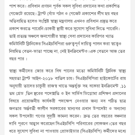
পাশ করে। প্রবিধান প্রণয়ন পূর্বক সকল সুবিধা প্রদানের কথা প্রকাশিত
গেজেটে রয়েছে। ট্রাস্ট র্বোড গঠন ও গেজেট প্রকাশের র্দীঘ ছয় বছর
অতিবাহিত হলেও সংশ্লিষ্ট স্বাস্থ্য মন্ত্রণালয় এখনও প্রবিধান প্রস্তুত করে
প্রকাশ করতে পারেনি।চাকরী স্থায়ী করে সুযোগ সুবিধা দিতে পারেনি।
তাই প্রত্যন্ত অঞ্চলে জনগোষ্ঠীর স্বাস্থ্য সেবা প্রদানের কারিগর খ্যাত
কমিউনিটি ক্লিনিকের সিএইচসিপিরা গুরুত্বপূর্ণ দায়িত্ব পালন করা স্বত্বেও
নিয়মিত বেতন-ভাতা পাচ্ছে না, নেই ইনক্রিমেন্টও।এক বেতনে আজ তের
বছর পার ।
স্বাস্থ্য কর্মীদের জোর করে বিষ পানের মতো কমিউনিটি ক্লিনিক স্বাস্থ্য
সহয়তা ট্রাস্ট আইন-২০১৮ বাতিল চায়। সিএইচসিপিরা হাইকোর্টের রায়
অনুযায়ী তাদের চাকুরী রাজস্ব খাতে অন্তর্ভুক্ত সহ বকেয়া ইনক্রিমেন্ট ,১১
তম গ্রেড ,তিন স্থরের পদোন্নতি ও ইন সার্ভিস ডিপ্লোমা প্রশিক্ষণ প্রদানের
বিষয়ে প্রয়োজনীয় কার্যকরী পদক্ষেপ নেওয়ার জন্য নব গঠিত ছাত্র
জনতার অর্ন্তবর্তী কালীন সরকারের মান্যবর প্রধান উপদেষ্টা ও অন্যান্য
সকল উপদেষ্টা গণের সুদৃষ্টি কামনা করেন। দ্রুত তের বছরের বঞ্চনার
দাবি পূরণে আহ্বান করেছেন সিএইচসিপি পরিবারের লোকজন।তের বছর
ধরে সুযোগ সুবিধা না পাওয়ায় প্রোভাইডার (সিএইচসিপি) কর্মীদের মধ্যে