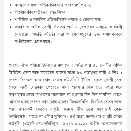
বয়স্কদের লক্ষণভিত্তিক চিকিৎসা ও পরামর্শ প্রদান,
কিশোর-কিশোরীদের স্বাস্থ্য শিক্ষা,
শারীরিক ও মানসিক প্রতিবন্ধীদের শনাক্ত ও রেফার করা,
জরুরি ও জটিল রোগী উচ্চতর পর্যায়ে রেফারের মাধ্যমে কার্যকরী
রেফারেল পদ্ধতি প্রতিষ্ঠা করা ও সেবাসমূহের তথ্য যথাযথভাবে
সংশ্লিষ্টদের প্রেরণ করে।
দেশের গ্রাম পর্যায়ে ক্লিনিকের মাধ্যমে এ পর্যন্ত প্রায় ৫৮ কোটির অধিক
ভিজিটর সেবা লাভ করেছেন যাদের মধ্যে ৮০ শতাংশই নারী ও শিশু ।
দেশে- বিদেশে আজ রোল মডেল কমিউনিটি ক্লিনিক। দেশে রোগী সেবা
পেয়ে সন্তুষ্ট ,সরকার পেয়েছে নানা পুরস্কার কিন্তু তের বছর ধরে
কর্তৃপক্ষের দেয়া আশ্বাসের বাস্তবায়ন না হ্ওয়ায় দিন দিন মানসিক রোগে
আক্রান্ত হচ্ছে দেশের প্রায় চৌদ্দ হাজার সিএইচসিপি। নিয়মিত বেতন ভাতা
পায় না।একই বেতনে চাকুরী করছে র্দীঘ তের বছর,নেই কোন
ইনক্রিমেন্ট। পাচ্ছে না ওপির সুবিধাও। ৪র্থ স্বাস্থ্য, জনসংখ্যা ও পুষ্টি সেক্টর
কর্মসূচি (এইচপিএনএসডিপি)’র (২০১৭-২০২২) অধীন অপারেশনাল