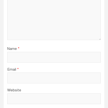
o
n
Name
*
Email
*
Website